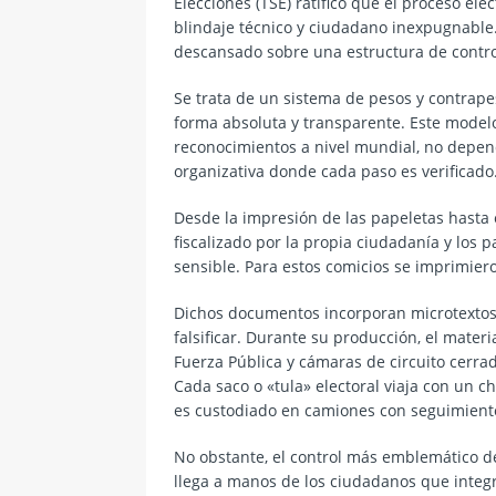
Elecciones (TSE) ratificó que el proceso el
blindaje técnico y ciudadano inexpugnable.
descansado sobre una estructura de contr
Se trata de un sistema de pesos y contrape
forma absoluta y transparente. Este modelo
reconocimientos a nivel mundial, no depend
organizativa donde cada paso es verificado
Desde la impresión de las papeletas hasta e
fiscalizado por la propia ciudadanía y los p
sensible. Para estos comicios se imprimier
Dichos documentos incorporan microtextos,
falsificar. Durante su producción, el mater
Fuerza Pública y cámaras de circuito cerrad
Cada saco o «tula» electoral viaja con un 
es custodiado en camiones con seguimien
No obstante, el control más emblemático d
llega a manos de los ciudadanos que integr