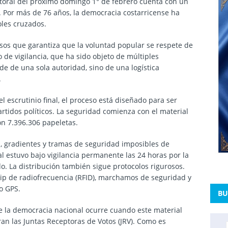
ectoral del próximo domingo 1° de febrero cuenta con un
 Por más de 76 años, la democracia costarricense ha
oles cruzados.
sos que garantiza que la voluntad popular se respete de
 de vigilancia, que ha sido objeto de múltiples
e de una sola autoridad, sino de una logística
.
l escrutinio final, el proceso está diseñado para ser
artidos políticos. La seguridad comienza con el material
on 7.396.306 papeletas.
 gradientes y tramas de seguridad imposibles de
ial estuvo bajo vigilancia permanente las 24 horas por la
o. La distribución también sigue protocolos rigurosos.
chip de radiofrecuencia (RFID), marchamos de seguridad y
to GPS.
BU
e la democracia nacional ocurre cuando este material
an las Juntas Receptoras de Votos (JRV). Como es