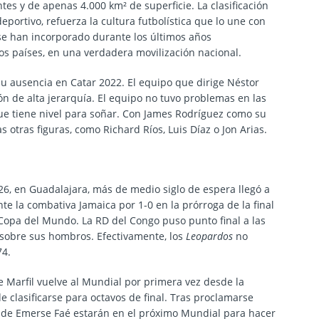
es y de apenas 4.000 km² de superficie. La clasificación
portivo, refuerza la cultura futbolística que lo une con
se han incorporado durante los últimos años
s países, en una verdadera movilización nacional.
su ausencia en Catar 2022. El equipo que dirige Néstor
ón de alta jerarquía. El equipo no tuvo problemas en las
e tiene nivel para soñar. Con James Rodríguez como su
as otras figuras, como Richard Ríos, Luis Díaz o Jon Arias.
26, en Guadalajara, más de medio siglo de espera llegó a
nte la combativa Jamaica por 1-0 en la prórroga de la final
opa del Mundo. La RD del Congo puso punto final a las
sobre sus hombros. Efectivamente, los
Leopardos
no
74.
de Marfil vuelve al Mundial por primera vez desde la
e clasificarse para octavos de final. Tras proclamarse
 de Emerse Faé estarán en el próximo Mundial para hacer