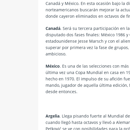
Canadá y México. En esta ocasión bajo la di
norteamericanos buscarán mejorar la actua
donde cayeron eliminados en octavos de fin
Canadá
. Será su tercera participación en l
disputado dos fases finales: México 1986 y 
estadounidense Jesse Marsch y con el alie
superar por primera vez la fase de grupos,
ambicioso.
México
. Es una de las
selecciones con más 
última vez una Copa Mundial en casa en 198
hecho en 1970. El impulso de su afición fue
mando, jugador de aquella última edición, 
desde entonces.
Argelia
. Llega pisando fuerte al
Mundial de
cuando llegó hasta octavos y llevó a Alema
Petković se ve con posibilidades para la pr