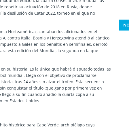
moquinta edición, la cuarta consecutiva. Sin duda, los
 de repetir su actuación de 2018 en Rusia, donde
í la desilusión de
Catar 2022
, torneo en el que no
NO
me a Norteamérica», cantaban los aficionados en el
a A, contra Italia. Bosnia y Herzegovina atendió al cántico
impuesto a Gales en los penaltis en semifinales, derrotó
 para esta edición del Mundial
, la segunda en la que
z en su historia. Es la única que habrá disputado todas las
bol mundial. Llega con el objetivo de proclamarse
oria, tras 24 años sin alzar el trofeo. Esta secuencia
sin conquistar el título (que ganó por primera vez en
e llegó a su fin cuando añadió la cuarta copa a su
n en Estados Unidos.
 hito histórico para Cabo Verde, archipiélago cuya