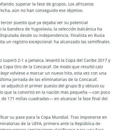
soñando: superar la fase de grupos. Los africanos
 fecha, aún no han conseguido ese objetivo.
 tercer puesto que ya dejaba ver su potencial
 la bandera de Yugoslavia, la selección balcánica ha
 disputada desde su independencia. Finalista en Rusia
ita un registro excepcional: ha alcanzado las semifinales
 superó 2-1 a Jamaica, levantó la Copa del Caribe 2017 y
 la Copa Oro de la Concacaf. De modo que resultó casi
 boyz
volviese a marcar un nuevo hito, esta vez con una
ltima jornada de las eliminatorias de la Concacaf,
 se adjudicó el primer puesto del grupo B y obtuvo su
, lo que la convirtió en la nación más pequeña —con poco
 de 171 millas cuadradas— en alcanzar la fase final del
ificar su pase para la
Copa Mundial. Tras imponerse en
iminatorias de la UEFA, primero ante la República de
entroeuropeos consiguieron clasificarse para una fase