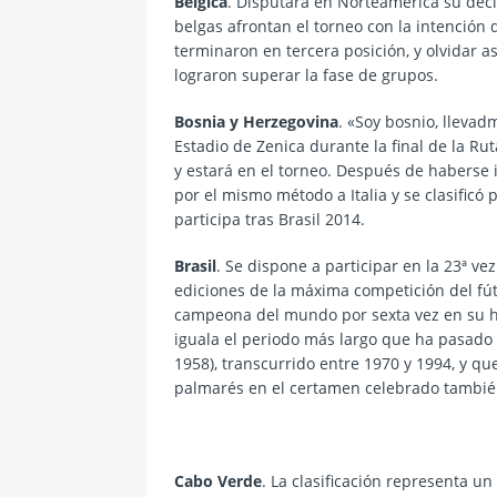
Bélgica
. Disputará en Norteamérica su deci
belgas afrontan el torneo con la intención
terminaron en tercera posición, y olvidar as
lograron superar la fase de grupos.
Bosnia y Herzegovina
. «Soy bosnio, llevad
Estadio de Zenica durante la final de la Rut
y estará en el torneo. Después de haberse 
por el mismo método a Italia y se
clasificó
participa tras Brasil 2014.
Brasil
. Se dispone a participar en la 23ª ve
ediciones de la máxima competición del fút
campeona del mundo por sexta vez en su hist
iguala el periodo más largo que ha pasado 
1958), transcurrido entre 1970 y 1994, y qu
palmarés en el certamen celebrado tambié
Cabo Verde
. La clasificación representa un