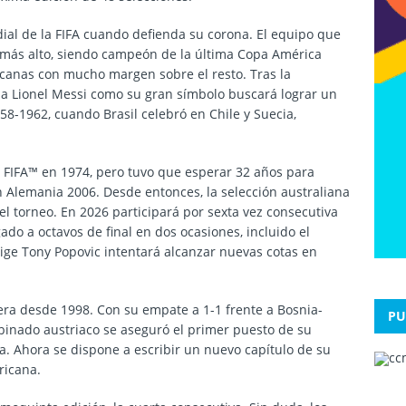
al de la FIFA cuando defienda su corona. El equipo que
lo más alto, siendo campeón de la última Copa América
icanas
con mucho margen sobre el resto. Tras la
 a Lionel Messi como su gran símbolo buscará lograr un
-1962, cuando Brasil celebró en Chile y Suecia,
 FIFA™
en 1974, pero tuvo que esperar 32 años para
en Alemania 2006. Desde entonces, la selección australiana
del torneo. En 2026 participará por sexta vez consecutiva
gado a octavos de final en dos ocasiones, incluido el
rige Tony Popovic intentará alcanzar nuevas cotas en
imera desde 1998. Con su empate a 1-1 frente a Bosnia-
PU
inado austriaco se aseguró el primer puesto de su
. Ahora se dispone a escribir un nuevo capítulo de su
ricana.