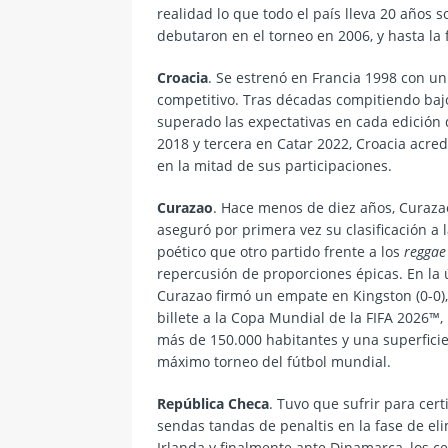
realidad lo que todo el país lleva 20 años 
debutaron en el torneo en 2006, y hasta la
Croacia
. Se estrenó en Francia 1998 con un
competitivo. Tras décadas compitiendo bajo
superado las expectativas en cada edición
2018 y tercera en Catar 2022, Croacia acred
en la mitad de sus participaciones.
Curazao
. Hace menos de diez años, Curazao
aseguró por primera vez su clasificación a
poético que otro partido frente a los
reggae
repercusión de proporciones épicas. En la ú
Curazao firmó un empate en Kingston (0-0),
billete a la Copa Mundial de la FIFA 2026™
más de 150.000 habitantes y una superficie
máximo torneo del fútbol mundial.
República Checa
. Tuvo que sufrir para cert
sendas tandas de penaltis en la fase de el
Irlanda y finalmente ante Dinamarca, los c